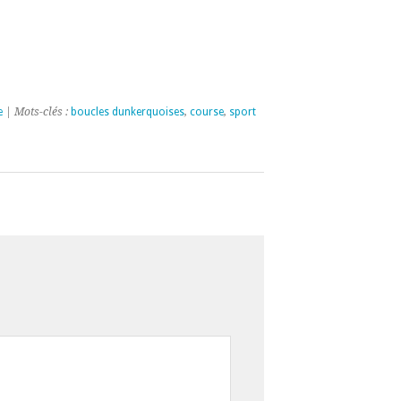
e
| Mots-clés :
boucles dunkerquoises
,
course
,
sport