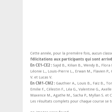
Cette année, pour la première fois, aucun class
félicitations aux participants qui sont arrivé
En CE1-CE2 :
Sajid B., Kilian B., Wendy B., Flora
Léonie L., Louis-Pierre L., Erwan M., Flavien P., 
V. et Lucas V.
En CM1-CM2 :
Gauthier A., Louis B., Faïz B., To
Emilie F., Célestin F., Léa G., Valentine G., Axelle 
Maxence M., Agathe M., Sacha P., Myllan S. et C
Les résultats complets pour chaque course se t