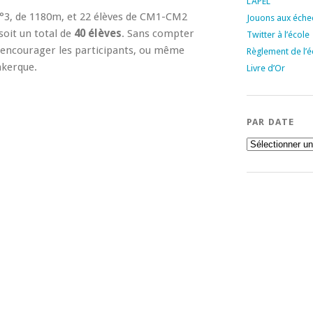
L’APEL
 n°3, de 1180m, et 22 élèves de CM1-CM2
Jouons aux échec
soit un total de
40 élèves
. Sans compter
Twitter à l’école
s encourager les participants, ou même
Règlement de l’é
nkerque.
Livre d’Or
PAR DATE
Par
date