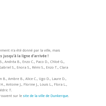
ement n’a été donné par la ville, mais
s jusqu’à la ligne d’arrivée !
 B., Andréa B., Enzo C., Paco D., Chloé G.,
Gabriel S., Enora S., Rémi S., Enzo T., Clara
m B., Ambre B., Alice C., Ugo D., Laure D.,
H., Antoine J., Florine J., Louis L., Flora L.,
édric T.
rouvent sur le
site de la ville de Dunkerque
.