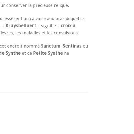
ur conserver la précieuse relique.
 dressèrent un calvaire aux bras duquel ils
. «
Kruysbellaert
» signifie «
croix à
ièvres, les maladies et les convulsions.
à cet endroit nommé
Sanctum
,
Sentinas
ou
e Synthe
et de
Petite Synthe
ne