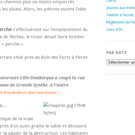
L’APEL
 les chemins plus ou moins empierrés
Jouons aux échec
es pluies. Alors, les piétons eurent l’idée
Twitter à l’école
Règlement de l’é
perche
s’effectuèrent sur l’emplacement du
Livre d’Or
de de flèches, le tireur devait faire tomber
 « perche ».
PAR DATE
terrain situé près du Bois des Forts à Petite
Par
date
’autoroute Lille-Dunkerque a coupé la rue
mune de Grande Synthe. A l’autre
du
Kruysbellaert. Quel nom bizarre !
ps…
lique de la vraie
 près d’un puits gratte le sable et découvre
r la sauver de la destruction. Les habitants