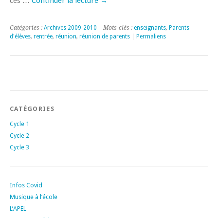
ces …
Continuer la lecture
→
Catégories :
Archives 2009-2010
| Mots-clés :
enseignants
,
Parents
d'élèves
,
rentrée
,
réunion
,
réunion de parents
|
Permaliens
CATÉGORIES
Cycle 1
Cycle 2
Cycle 3
Infos Covid
Musique à l’école
L’APEL