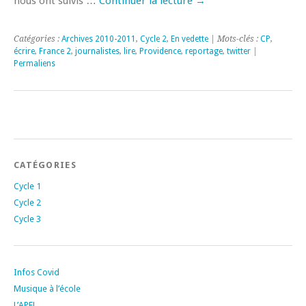
nous ont suivis …
Continuer la lecture
→
Catégories :
Archives 2010-2011
,
Cycle 2
,
En vedette
| Mots-clés :
CP
,
écrire
,
France 2
,
journalistes
,
lire
,
Providence
,
reportage
,
twitter
|
Permaliens
CATÉGORIES
Cycle 1
Cycle 2
Cycle 3
Infos Covid
Musique à l’école
L’APEL