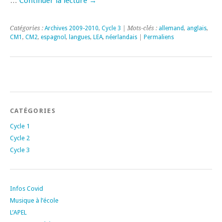
…
Continuer la lecture
→
Catégories :
Archives 2009-2010
,
Cycle 3
| Mots-clés :
allemand
,
anglais
,
CM1
,
CM2
,
espagnol
,
langues
,
LEA
,
néerlandais
|
Permaliens
CATÉGORIES
Cycle 1
Cycle 2
Cycle 3
Infos Covid
Musique à l’école
L’APEL