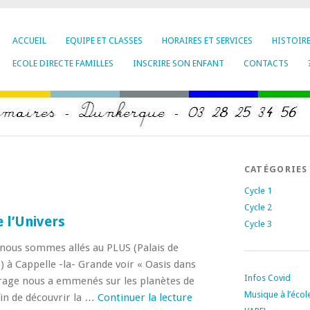
ACCUEIL
EQUIPE ET CLASSES
HORAIRES ET SERVICES
HISTOIR
ECOLE DIRECTE FAMILLES
INSCRIRE SON ENFANT
CONTACTS
CATÉGORIES
Cycle 1
Cycle 2
e l’Univers
Cycle 3
 nous sommes allés au PLUS (Palais de
) à Cappelle -la- Grande voir « Oasis dans
Infos Covid
trage nous a emmenés sur les planètes de
Musique à l’écol
fin de découvrir la …
Continuer la lecture