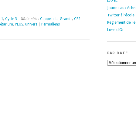
L’APEL
Jouons aux échec
Twitter à l’école
11
,
Cycle 3
| Mots-clés :
Cappelle-la-Grande
,
CE2-
Règlement de l’é
étarium
,
PLUS
,
univers
|
Permaliens
Livre d’Or
PAR DATE
Par
date