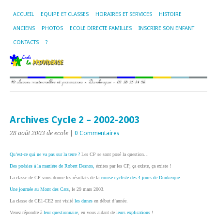
ACCUEIL
EQUIPE ET CLASSES
HORAIRES ET SERVICES
HISTOIRE
ANCIENS
PHOTOS
ECOLE DIRECTE FAMILLES
INSCRIRE SON ENFANT
CONTACTS
?
Archives Cycle 2 – 2002-2003
28 août 2003
de ecole
|
0 Commentaires
Qu’est-ce qui ne va pas sur la terre ?
Les CP se sont posé la question…
Des poésies à la manière de Robert Desnos,
écrites par les CP, ça existe, ça existe !
La classe de CP vous donne les résultats de la
course cycliste des 4 jours de Dunkerque
.
Une journée au Mont des Cats
, le 29 mars 2003.
La classe de CE1-CE2 ont visité
les dunes
en début d’année.
Venez répondre à
leur questionnaire
, en vous aidant de
leurs explications
!