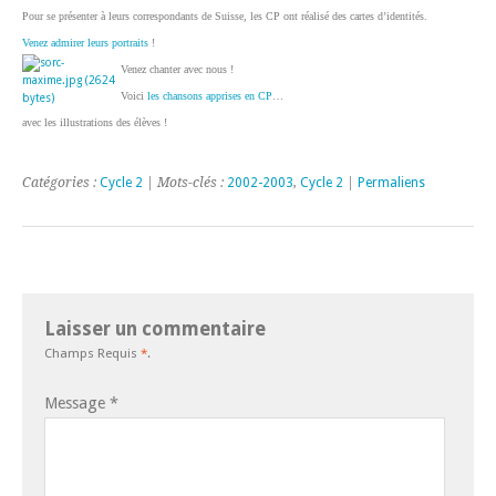
Pour se présenter à leurs correspondants de Suisse, les CP ont réalisé des cartes d’identités.
Venez admirer leurs portraits
!
Venez chanter avec nous !
Voici
les chansons apprises en CP
…
avec les illustrations des élèves !
Catégories :
Cycle 2
| Mots-clés :
2002-2003
,
Cycle 2
|
Permaliens
Laisser un commentaire
Champs Requis
*
.
Message
*