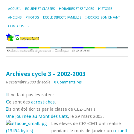
ACCUEIL
EQUIPE ET CLASSES
HORAIRES ET SERVICES
HISTOIRE
ANCIENS
PHOTOS
ECOLE DIRECTE FAMILLES
INSCRIRE SON ENFANT
CONTACTS
?
Archives cycle 3 – 2002-2003
6 septembre 2003
de ecole
|
0 Commentaires
I
l ne faut pas les rater :
C
e sont des
acrostiches
.
I
ls ont été écrits par la classe de CE2-CM1 !
Une journée au Mont des Cats
, le 29 mars 2003.
Les élèves de CE2-CM1 ont réalisé
pendant le mois de janvier un
recueil