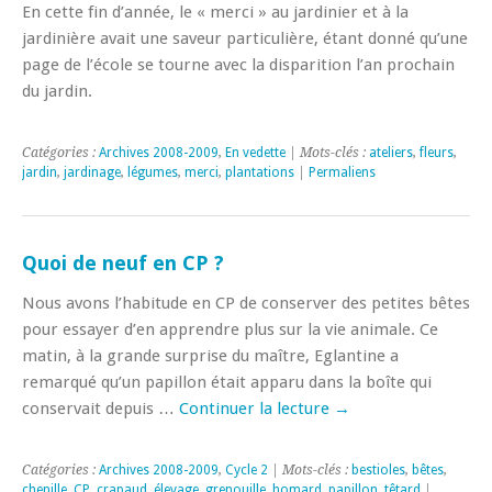
En cette fin d’année, le « merci » au jardinier et à la
jardinière avait une saveur particulière, étant donné qu’une
page de l’école se tourne avec la disparition l’an prochain
du jardin.
Catégories :
Archives 2008-2009
,
En vedette
| Mots-clés :
ateliers
,
fleurs
,
jardin
,
jardinage
,
légumes
,
merci
,
plantations
|
Permaliens
Quoi de neuf en CP ?
Nous avons l’habitude en CP de conserver des petites bêtes
pour essayer d’en apprendre plus sur la vie animale. Ce
matin, à la grande surprise du maître, Eglantine a
remarqué qu’un papillon était apparu dans la boîte qui
conservait depuis …
Continuer la lecture
→
Catégories :
Archives 2008-2009
,
Cycle 2
| Mots-clés :
bestioles
,
bêtes
,
chenille
,
CP
,
crapaud
,
élevage
,
grenouille
,
homard
,
papillon
,
têtard
|