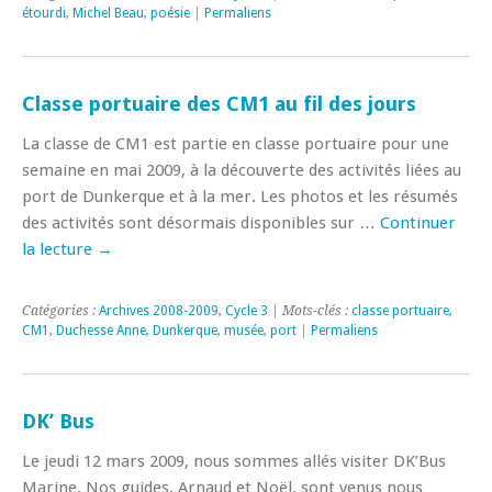
étourdi
,
Michel Beau
,
poésie
|
Permaliens
Classe portuaire des CM1 au fil des jours
La classe de CM1 est partie en classe portuaire pour une
semaine en mai 2009, à la découverte des activités liées au
port de Dunkerque et à la mer. Les photos et les résumés
des activités sont désormais disponibles sur …
Continuer
la lecture
→
Catégories :
Archives 2008-2009
,
Cycle 3
| Mots-clés :
classe portuaire
,
CM1
,
Duchesse Anne
,
Dunkerque
,
musée
,
port
|
Permaliens
DK’ Bus
Le jeudi 12 mars 2009, nous sommes allés visiter DK’Bus
Marine. Nos guides, Arnaud et Noël, sont venus nous