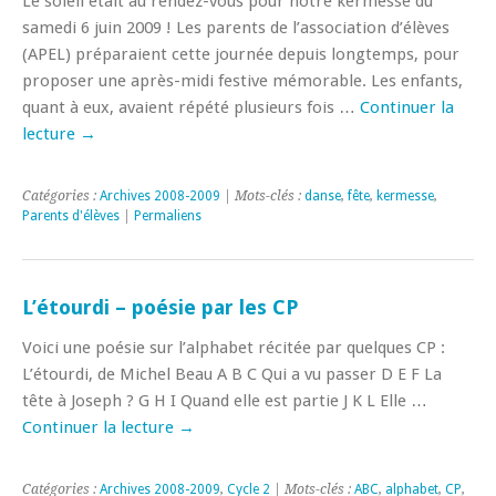
Le soleil était au rendez-vous pour notre kermesse du
samedi 6 juin 2009 ! Les parents de l’association d’élèves
(APEL) préparaient cette journée depuis longtemps, pour
proposer une après-midi festive mémorable. Les enfants,
quant à eux, avaient répété plusieurs fois …
Continuer la
lecture
→
Catégories :
Archives 2008-2009
| Mots-clés :
danse
,
fête
,
kermesse
,
Parents d'élèves
|
Permaliens
L’étourdi – poésie par les CP
Voici une poésie sur l’alphabet récitée par quelques CP :
L’étourdi, de Michel Beau A B C Qui a vu passer D E F La
tête à Joseph ? G H I Quand elle est partie J K L Elle …
Continuer la lecture
→
Catégories :
Archives 2008-2009
,
Cycle 2
| Mots-clés :
ABC
,
alphabet
,
CP
,