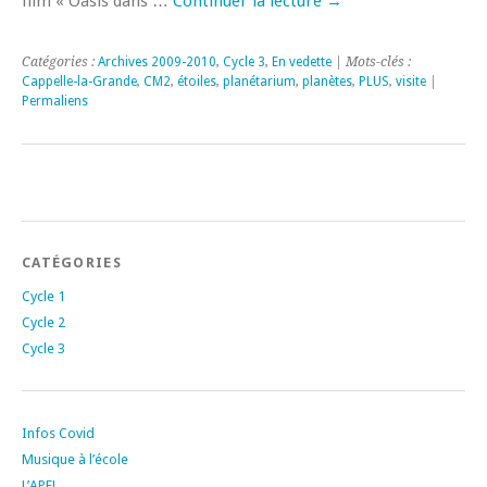
film « Oasis dans …
Continuer la lecture
→
Catégories :
Archives 2009-2010
,
Cycle 3
,
En vedette
| Mots-clés :
Cappelle-la-Grande
,
CM2
,
étoiles
,
planétarium
,
planètes
,
PLUS
,
visite
|
Permaliens
CATÉGORIES
Cycle 1
Cycle 2
Cycle 3
Infos Covid
Musique à l’école
L’APEL