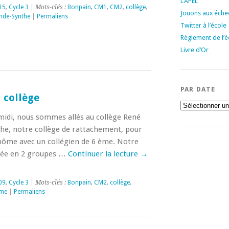
L’APEL
15
,
Cycle 3
| Mots-clés :
Bonpain
,
CM1
,
CM2
,
collège
,
Jouons aux échec
nde-Synthe
|
Permaliens
Twitter à l’école
Règlement de l’é
Livre d’Or
PAR DATE
 collège
Par
date
midi, nous sommes allés au collège René
e, notre collège de rattachement, pour
inôme avec un collégien de 6 ème. Notre
isée en 2 groupes …
Continuer la lecture
→
09
,
Cycle 3
| Mots-clés :
Bonpain
,
CM2
,
collège
,
ème
|
Permaliens