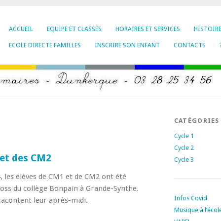
ACCUEIL
EQUIPE ET CLASSES
HORAIRES ET SERVICES
HISTOIR
ECOLE DIRECTE FAMILLES
INSCRIRE SON ENFANT
CONTACTS
CATÉGORIES
Cycle 1
Cycle 2
 et des CM2
Cycle 3
, les élèves de CM1 et de CM2 ont été
cross du collège Bonpain à Grande-Synthe.
Infos Covid
racontent leur après-midi.
Musique à l’écol