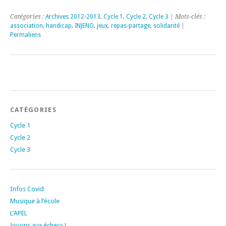
Catégories :
Archives 2012-2013
,
Cycle 1
,
Cycle 2
,
Cycle 3
| Mots-clés :
association
,
handicap
,
INJENO
,
jeux
,
repas-partage
,
solidarité
|
Permaliens
CATÉGORIES
Cycle 1
Cycle 2
Cycle 3
Infos Covid
Musique à l’école
L’APEL
Jouons aux échecs !