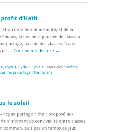
profit d’Haïti
ration de la Semaine Sainte, et de la
e Pâques, la dernière journée de classe a
as-partage, au sein des classes. Nous
s de …
Continuer la lecture
→
10
,
Cycle 1
,
Cycle 2
,
Cycle 3
| Mots-clés :
carême
,
pas
,
repas-partage
|
Permaliens
s le soleil
« repas-partage » était proposé aux
git d’un moment de convivialité entre classes,
en commun, puis par un temps de jeux.