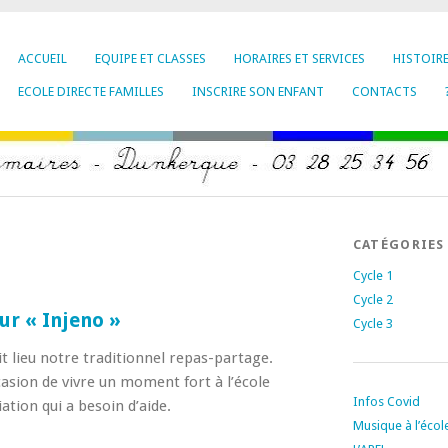
ACCUEIL
EQUIPE ET CLASSES
HORAIRES ET SERVICES
HISTOIR
ECOLE DIRECTE FAMILLES
INSCRIRE SON ENFANT
CONTACTS
CATÉGORIES
Cycle 1
Cycle 2
ur « Injeno »
Cycle 3
t lieu notre traditionnel repas-partage.
casion de vivre un moment fort à l’école
Infos Covid
ation qui a besoin d’aide.
Musique à l’écol