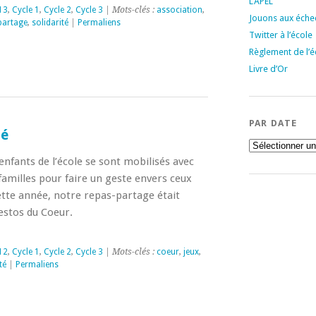
L’APEL
13
,
Cycle 1
,
Cycle 2
,
Cycle 3
| Mots-clés :
association
,
Jouons aux échec
partage
,
solidarité
|
Permaliens
Twitter à l’école
Règlement de l’é
Livre d’Or
PAR DATE
té
Par
date
enfants de l’école se sont mobilisés avec
 familles pour faire un geste envers ceux
ette année, notre repas-partage était
estos du Coeur.
12
,
Cycle 1
,
Cycle 2
,
Cycle 3
| Mots-clés :
coeur
,
jeux
,
té
|
Permaliens