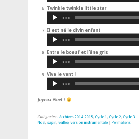
Lecteur
Twinkle twinkle little star
audio
00:00
Lecteur
Il est né le divin enfant
audio
00:00
Lecteur
Entre le boeuf et l’âne gris
audio
00:00
Lecteur
Vive le vent !
audio
00:00
Joyeux Noël !
Catégories :
Archives 2014-2015
,
Cycle 1
,
Cycle 2
,
Cycle 3
| 
Noël
,
sapin
,
veillée
,
version instrumentale
|
Permaliens