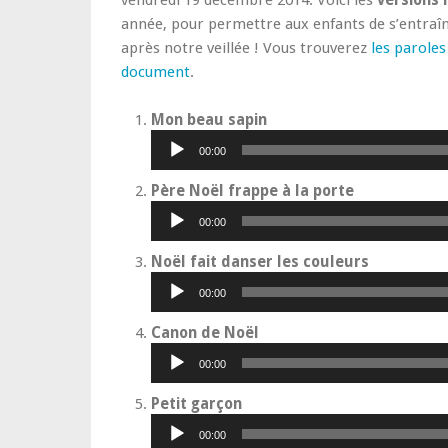
vendredi 19 décembre 2014. Voici les
versions 
année, pour permettre aux enfants de s’entraîn
après notre veillée ! Vous trouverez
les parole
document
.
Lecteur
Mon beau sapin
audio
00:00
Lecteur
Père Noël frappe à la porte
audio
00:00
Lecteur
Noël fait danser les couleurs
audio
00:00
Lecteur
Canon de Noël
audio
00:00
Lecteur
Petit garçon
audio
00:00