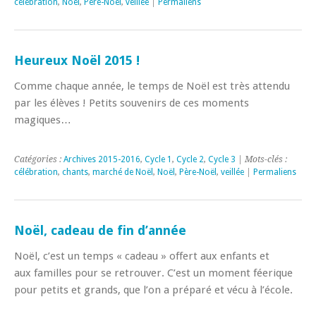
célébration
,
Noël
,
Père-Noël
,
veillée
|
Permaliens
Heureux Noël 2015 !
Comme chaque année, le temps de Noël est très attendu
par les élèves ! Petits souvenirs de ces moments
magiques…
Catégories :
Archives 2015-2016
,
Cycle 1
,
Cycle 2
,
Cycle 3
| Mots-clés :
célébration
,
chants
,
marché de Noël
,
Noël
,
Père-Noël
,
veillée
|
Permaliens
Noël, cadeau de fin d’année
Noël, c’est un temps « cadeau » offert aux enfants et
aux familles pour se retrouver. C’est un moment féerique
pour petits et grands, que l’on a préparé et vécu à l’école.