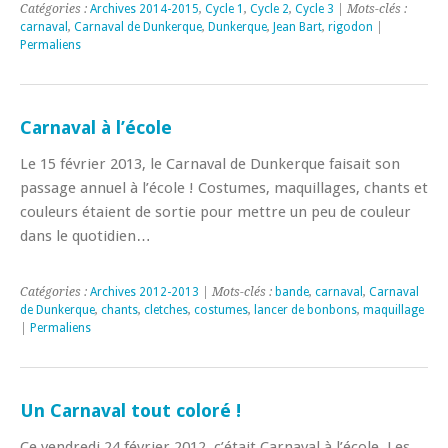
Catégories :
Archives 2014-2015
,
Cycle 1
,
Cycle 2
,
Cycle 3
| Mots-clés :
carnaval
,
Carnaval de Dunkerque
,
Dunkerque
,
Jean Bart
,
rigodon
|
Permaliens
Carnaval à l’école
Le 15 février 2013, le Carnaval de Dunkerque faisait son
passage annuel à l’école ! Costumes, maquillages, chants et
couleurs étaient de sortie pour mettre un peu de couleur
dans le quotidien…
Catégories :
Archives 2012-2013
| Mots-clés :
bande
,
carnaval
,
Carnaval
de Dunkerque
,
chants
,
cletches
,
costumes
,
lancer de bonbons
,
maquillage
|
Permaliens
Un Carnaval tout coloré !
Ce vendredi 24 février 2012, c’était Carnaval à l’école. Les