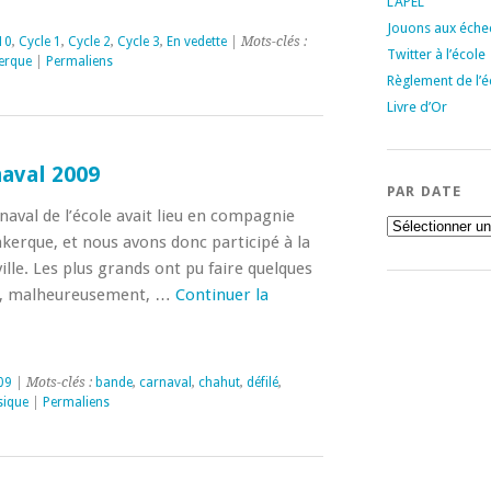
L’APEL
Jouons aux échec
10
,
Cycle 1
,
Cycle 2
,
Cycle 3
,
En vedette
| Mots-clés :
Twitter à l’école
erque
|
Permaliens
Règlement de l’é
Livre d’Or
naval 2009
PAR DATE
naval de l’école avait lieu en compagnie
Par
date
kerque, et nous avons donc participé à la
ille. Les plus grands ont pu faire quelques
re, malheureusement, …
Continuer la
09
| Mots-clés :
bande
,
carnaval
,
chahut
,
défilé
,
ique
|
Permaliens