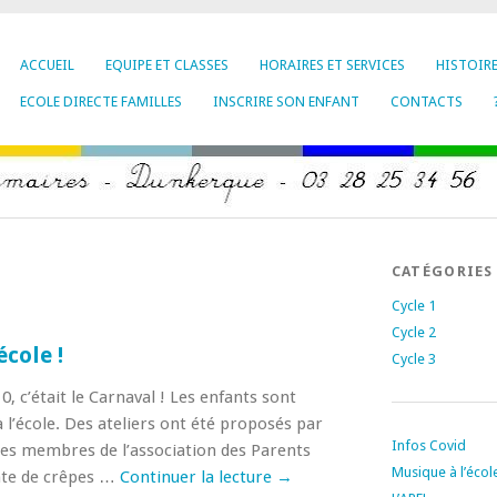
ACCUEIL
EQUIPE ET CLASSES
HORAIRES ET SERVICES
HISTOIR
ECOLE DIRECTE FAMILLES
INSCRIRE SON ENFANT
CONTACTS
CATÉGORIES
Cycle 1
Cycle 2
école !
Cycle 3
0, c’était le Carnaval ! Les enfants sont
 l’école. Des ateliers ont été proposés par
Infos Covid
des membres de l’association des Parents
Musique à l’écol
ente de crêpes …
Continuer la lecture
→