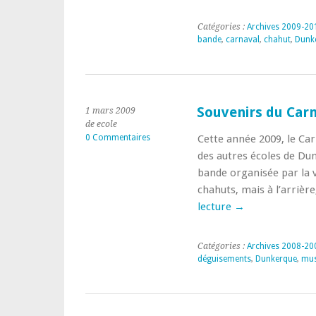
Catégories :
Archives 2009-20
bande
,
carnaval
,
chahut
,
Dunk
Souvenirs du Car
1 mars 2009
de ecole
0 Commentaires
Cette année 2009, le Car
des autres écoles de Dun
bande organisée par la v
chahuts, mais à l’arriè
lecture
→
Catégories :
Archives 2008-20
déguisements
,
Dunkerque
,
mus